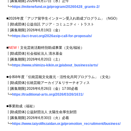
┃[募集期限] 2026年6月17日（水）正午
┗>
https://mitenefund.or.jp/program/20260428_grants-2/
■2026年度「アジア留学生インターン受入れ助成プログラム」（NGO）
┃[助成団体] 公益信託 アジア・コミュニティ・トラスト
┃[募集期限] 2026年6月19日（金）
┗>
https://act-trust.org/2026asip-call-for-proposals/
■
NEW！
文化芸術活動特別助成事業（文化/福祉）
┃[助成団体] 社会福祉法人 清水基金
┃[募集期限] 2026年6月20日（土）
┗>
https://www.shimizu-kikin.or.jp/about_business/arts/
■令和8年度「伝統芸能文化復元・活性化共同プログラム」（文化）
┃[助成団体] 伝統芸能アーカイブ＆リサーチオフィス
┃[募集期限] 2026年6月26日（金）17:00必着
┗>
https://traditional-arts.org/2026/03/26/1631/
■事業助成（福祉）
┃[助成団体] 公益財団法人 太陽生命厚生財団
┃[募集期限] 2026年6月30日（火）必着
┗>
https://www.taiyolifezaidan.or.jp/promotion_recruitment/business/