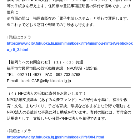
等の手続きを行えます。住民票や登記事項証明書の添付が省略でき、より
便利に！
※当面の間は、福岡市既存の「電子申請システム」と並行で運用します。
※これまでどおり窓口や郵送での手続きも行えます。
↓詳細はコチラ
https://www.city.fukuoka.lg.jp/shimin/koeki/life/ninshou-nintei/webhokok
u_r6_2.html
―――――――――――――――――――――――――――――――――
【福岡市へのお問合わせ】（１）-（３）共通
福岡市市民局市民公益活動推進課 NPO認証・認定係
TEL 092-711-4927 FAX 092-733-5768
E-mail koeki.CAB@city.fukuoka.lg.jp
―――――――――――――――――――――――――――――――――
（４）NPO法人の活動に寄付をお願いします！
NPO活動支援基金（あすみん夢ファンド）への寄付金を基に、福祉や教
育・文化、まちづくり、子ども育成、環境などさまざまな分野で活動する
NPO法人の公益的な事業に対し助成を行います。寄付の際には、寄付金の
活用先として、支援したい分野やNPO法人を希望できます。
↓詳細はコチラ
https://www.city.fukuoka.lg.jp/shimin/koeki/life/004.html