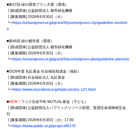
■第37回 緑の環境プラン大賞（環境）
┃[助成団体] 公益財団法人 都市緑化機構
┃[募集期限] 2026年6月30日（火）
┗>
https://urbangreen.or.jp/grant/3hyosho/green-city/guideline-toshish
o
■第46回 緑の都市賞（環境）
┃[助成団体] 公益財団法人 都市緑化機構
┃[募集期限] 2026年6月30日（火）
┗>
https://urbangreen.or.jp/grant/3hyosho/green-plan/guideline-plansho
■2026年度 丸紅基金 社会福祉助成金（福祉）
┃[助成団体] 社会福祉法人 丸紅基金
┃[募集期限] 2026年6月30日（火）
┗>
https://www.marubeni.or.jp/topics/entry-127.html
■
NEW！
フコク生命THE MUTUAL基金（子ども）
┃[助成団体] 公益財団法人パブリックリソース財団、富国生命保険相互会
社
┃[募集期限] 2026年6月30日（火）17:00
┗>
https://www.public.or.jp/project/f0175