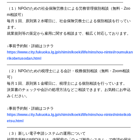
―――――――――――――――――――――――――――――――
（１）NPOのための社会保険労務士による労務管理個別相談（無料・Zoo
m相談可）
毎月１回、原則第２水曜日に、社会保険労務士による個別相談を行ってい
ます。
就業規則等の策定から雇用に関する相談まで、幅広く対応しております。
↓事前予約制・詳細はコチラ
https://www.city.fukuoka.lg.jp/shimin/koeki/life/ninshou-nintei/roumukan
rikobetusodan.html
―――――――――――――――――――――――――――――――
（２）NPOのための税理士による会計・税務個別相談（無料・Zoom相談
可）
毎月１回、原則第１金曜日に、税理士による個別相談を行っています。
決算書のチェックや会計の処理方法などご相談できます。お気軽にお申込
みください。
↓事前予約制・詳細はコチラ
https://www.city.fukuoka.lg.jp/shimin/koeki/life/ninshou-nintei/ninteikob
etsu.html
―――――――――――――――――――――――――――――――――
（３）新しい電子申請システムの運用について
福岡市所轄のNPO法人は、内閣府の「ウェブ報告システム」で申請や届出