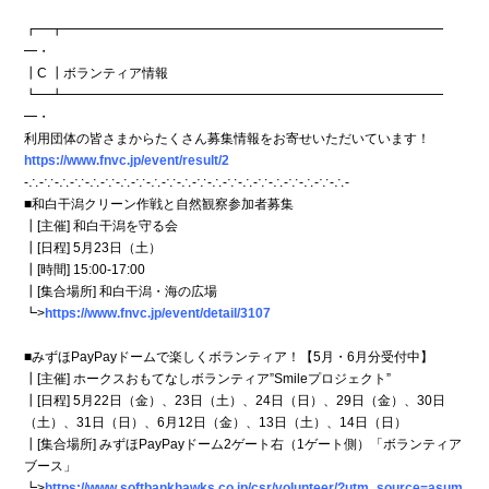
┏━┳━━━━━━━━━━━━━━━━━━━━━━━━━━━━━
━・
┃C ┃ボランティア情報
┗━┻━━━━━━━━━━━━━━━━━━━━━━━━━━━━━
━・
利用団体の皆さまからたくさん募集情報をお寄せいただいています！
https://www.fnvc.jp/event/result/2
-∴-∵-∴-∵-∴-∵-∴-∵-∴-∵-∴-∵-∴-∵-∴-∵-∴-∵-∴-∵-∴-
■和白干潟クリーン作戦と自然観察参加者募集
┃[主催] 和白干潟を守る会
┃[日程] 5月23日（土）
┃[時間] 15:00-17:00
┃[集合場所] 和白干潟・海の広場
┗>
https://www.fnvc.jp/event/detail/3107
■みずほPayPayドームで楽しくボランティア！【5月・6月分受付中】
┃[主催] ホークスおもてなしボランティア”Smileプロジェクト”
┃[日程] 5月22日（金）、23日（土）、24日（日）、29日（金）、30日
（土）、31日（日）、6月12日（金）、13日（土）、14日（日）
┃[集合場所] みずほPayPayドーム2ゲート右（1ゲート側）「ボランティア
ブース」
┗>
https://www.softbankhawks.co.jp/csr/volunteer/?utm_source=asum