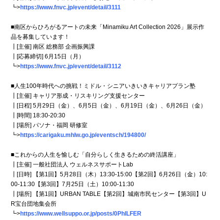
┗>
https://www.fnvc.jp/event/detail/3111
■南区からひろがるアートの未来「Minamiku Art Collection 2026」展示作
品を募集しています！
┃[主催] 南区 総務部 企画振興課
┃[応募締切] 6月15日（月）
┗>
https://www.fnvc.jp/event/detail/3112
■人生100年時代への挑戦！ミドル・シニアいきいきキャリアプラン塾
┃[主催] キャリア形成・リスキリング支援センター
┃[日程] 5月29日（金）、6月5日（金）、6月19日（金）、6月26日（金）
┃[時間] 18:30-20:30
┃[場所] パソナ・福岡 研修室
┗>
https://carigaku.mhlw.go.jp/eventsch/194800/
■これからの人生を愉しむ「自分らしく生きるための終活講座」
┃[主催] 一般社団法人 ウェルネスサポートLab
┃[日時] 【第1回】5月28日（木）13:30-15:00【第2回】6月26日（金）10:
00-11:30【第3回】7月25日（土）10:00-11:30
┃[場所] 【第1回】URBAN TABLE【第2回】城南市民センター【第3回】U
R宝台団地集会所
┗>
https://www.wellsuppo.or.jp/posts/0PhlLFER