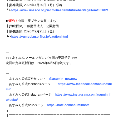
┃[募集期限] 2026年7月20日（月）必着
┗>
https://www.unesco.or.jp/activitiesitem/futureheritageitem/35102/
■
NEW！
公園・夢プラン大賞（まち）
┃[助成団体] 一般財団法人 公園財団
┃[募集期限] 2026年9月25日（金）
┗>
https://yumeplan.prfj.or.jp/caution.html
━━━━━━━━━━━━━━━━━━━━━━━━━━━━━━━━━
━
○○○ あすみん メールマガジン 次回の更新予定 ○○○
次回の定期更新日は、2026年6月5日(金)です。
━━━━━━━━━━━━━━━━━━━━━━━━━━━━━━━━━
━
あすみん公式Xアカウント
@asumin_nownow
あすみん公式facebookページ
https://www.facebook.com/asunoshi
min
あすみん公式Instagramページ
https://www.instagram.com/asumin_f
ukuoka/
あすみん公式noteページ
https://note.com/asuminnote
┏━━━━━━━━━━━━━━━━━━━━━━━━━━━━━━━━
┃￣￣￣￣￣￣￣￣￣￣￣￣￣￣￣￣￣￣￣￣￣￣￣￣￣￣￣￣￣￣￣￣