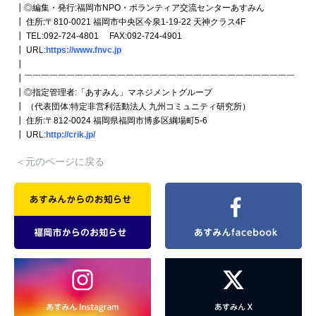
┃◎編集・発行:福岡市NPO・ボランティア交流センターあすみん
┃ 住所:〒810-0021 福岡市中央区今泉1-19-22 天神クラス4F
┃ TEL:092-724-4801 FAX:092-724-4901
┃ URL:
https://www.fnvc.jp
┃
┃￣￣￣￣￣￣￣￣￣￣￣￣￣￣￣￣￣￣￣￣￣￣￣￣￣￣￣￣￣￣￣￣
┃◎指定管理者:「あすみん」マネジメントグループ
┃ （代表団体:特定非営利活動法人 九州コミュニティ研究所）
┃ 住所:〒812-0024 福岡県福岡市博多区綱場町5-6
┃ URL:
http://crik.jp/
＜元のページに戻る