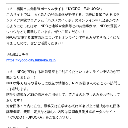
―――――――――――――――――――――――――――――――――
（５）福岡市共働推進ポータルサイト「KYODO！FUKUOKA」
このサイトでは、あすみんの登録団体が主催する、気軽に参加できるボラ
ンティア体験プログラム「ハジメのイッポ」のオンライン申し込みができ
るようになったほか、NPOと地域や企業等との共働事例や、NPOの運営ノ
ウハウなども掲載しています。ぜひご覧ください！
NPOが実施する出前講座についてもオンラインで申込みができるようにな
りましたので、ぜひご活用ください！
↓詳細はコチラ
https://kyodo.city.fukuoka.lg.jp/
―――――――――――――――――――――――――――――――――
（６）NPOが実施する出前講座をご利用ください（オンライン申込みが可
能となりました！）
NPOの取り組みや暮らしに役立つ情報を、NPOが皆さんのところへ訪問し
てお話します。
防災や環境など28の講座をご用意して、皆さまのお申し込みをお待ちして
おります！
対象団体：市内に在住、勤務又は在学する概ね10名以上で構成された団体
講座概要、費用、定員など詳しい内容は福岡市共働推進ポータルサイト
「KYODO！FUKUOKA」をご覧ください。