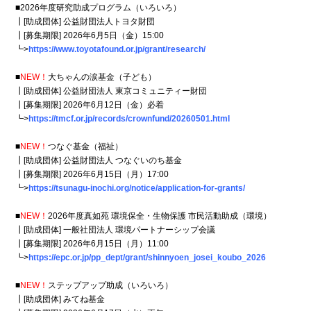
■2026年度研究助成プログラム（いろいろ）
┃[助成団体] 公益財団法人トヨタ財団
┃[募集期限] 2026年6月5日（金）15:00
┗>
https://www.toyotafound.or.jp/grant/research/
■
NEW！
大ちゃんの涙基金（子ども）
┃[助成団体] 公益財団法人 東京コミュニティー財団
┃[募集期限] 2026年6月12日（金）必着
┗>
https://tmcf.or.jp/records/crownfund/20260501.html
■
NEW！
つなぐ基金（福祉）
┃[助成団体] 公益財団法人 つなぐいのち基金
┃[募集期限] 2026年6月15日（月）17:00
┗>
https://tsunagu-inochi.org/notice/application-for-grants/
■
NEW！
2026年度真如苑 環境保全・生物保護 市民活動助成（環境）
┃[助成団体] 一般社団法人 環境パートナーシップ会議
┃[募集期限] 2026年6月15日（月）11:00
┗>
https://epc.or.jp/pp_dept/grant/shinnyoen_josei_koubo_2026
■
NEW！
ステップアップ助成（いろいろ）
┃[助成団体] みてね基金