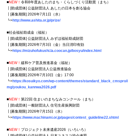
■
NEW！
令和8年度あしたのまち・くらしづくり活動賞（まち）
┃[助成団体] 公益財団法人 あしたの日本を創る協会
┃[募集期限] 2026年7月1日（水）
┗>
http://www.ashita.or.jp/prize/
■社会福祉助成金（福祉）
┃[助成団体] 公益財団法人 みずほ福祉助成財団
┃[募集期限] 2026年7月3日（金）当日消印有効
┗>
https://mizuhofukushi.la.coocan.jp/bosyu/index.html
■
NEW！
緩和ケア普及推進基金（福祉）
┃[助成団体] 公益財団法人公益推進協会
┃[募集期限] 2026年7月10日（金）17:00
┗>
https://kosuikyo.com/wp-content/themes/standard_black_cmspro/i
mg/youkou_kannwa2026.pdf
■
NEW！
第22回 住まいのまちなみコンクール（まち）
┃[助成団体] 一般財団法人 住宅生産振興財団
┃[募集期限] 2026年7月15日（水）
┗>
https://www.machinami.or.jp/pages/contest_guideline22.shtml
■
NEW！
プロジェクト未来遺産2026（いろいろ）
┃[助成団体] 公益社団法人 日本ユネスコ協会連盟