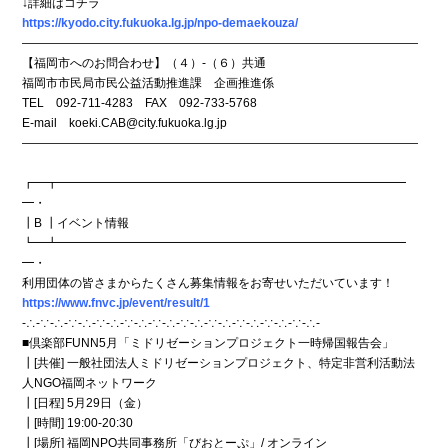
↓詳細はコチラ
https://kyodo.city.fukuoka.lg.jp/npo-demaekouza/
―――――――――――――――――――――――――――――――――
【福岡市へのお問合わせ】（４）-（６）共通
福岡市市民局市民公益活動推進課 企画推進係
TEL 092-711-4283 FAX 092-733-5768
E-mail koeki.CAB@city.fukuoka.lg.jp
―――――――――――――――――――――――――――――――――
┏━┳━━━━━━━━━━━━━━━━━━━━━━━━━━━━━
━・
┃B ┃イベント情報
┗━┻━━━━━━━━━━━━━━━━━━━━━━━━━━━━━
━・
利用団体の皆さまからたくさん募集情報をお寄せいただいています！
https://www.fnvc.jp/event/result/1
-∴-∵-∴-∵-∴-∵-∴-∵-∴-∵-∴-∵-∴-∵-∴-∵-∴-∵-∴-∵-∴-
■倶楽部FUNN5月「ミドリゼーションプロジェクト一時帰国報告会」
┃[共催] 一般社団法人ミドリゼーションプロジェクト、特定非営利活動法
人NGO福岡ネットワーク
┃[日程] 5月29日（金）
┃[時間] 19:00-20:30
┃[場所] 福岡NPO共同事務所「びおとーぷ」/ オンライン