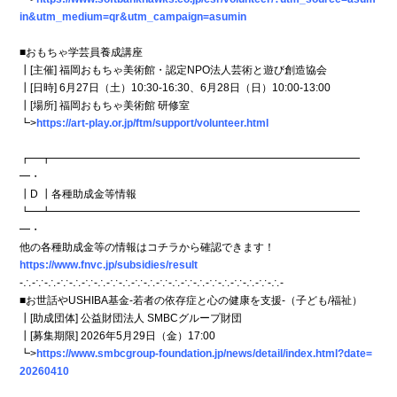
in&utm_medium=qr&utm_campaign=asumin
■おもちゃ学芸員養成講座
┃[主催] 福岡おもちゃ美術館・認定NPO法人芸術と遊び創造協会
┃[日時] 6月27日（土）10:30-16:30、6月28日（日）10:00-13:00
┃[場所] 福岡おもちゃ美術館 研修室
┗>
https://art-play.or.jp/ftm/support/volunteer.html
┏━┳━━━━━━━━━━━━━━━━━━━━━━━━━━━━━
━・
┃D ┃各種助成金等情報
┗━┻━━━━━━━━━━━━━━━━━━━━━━━━━━━━━
━・
他の各種助成金等の情報はコチラから確認できます！
https://www.fnvc.jp/subsidies/result
-∴-∵-∴-∵-∴-∵-∴-∵-∴-∵-∴-∵-∴-∵-∴-∵-∴-∵-∴-∵-∴-
■お世話やUSHIBA基金-若者の依存症と心の健康を支援-（子ども/福祉）
┃[助成団体] 公益財団法人 SMBCグループ財団
┃[募集期限] 2026年5月29日（金）17:00
┗>
https://www.smbcgroup-foundation.jp/news/detail/index.html?date=
20260410