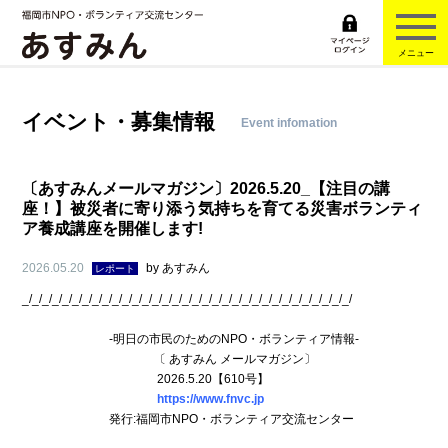
メニュー
イベント・募集情報
Event infomation
〔あすみんメールマガジン〕2026.5.20_【注目の講
座！】被災者に寄り添う気持ちを育てる災害ボランティ
ア養成講座を開催します!
2026.05.20
by
あすみん
レポート
_/_/_/_/_/_/_/_/_/_/_/_/_/_/_/_/_/_/_/_/_/_/_/_/_/_/_/_/_/_/_/_/_/
-明日の市民のためのNPO・ボランティア情報-
〔 あすみん メールマガジン〕
2026.5.20【610号】
https://www.fnvc.jp
発行:福岡市NPO・ボランティア交流センター