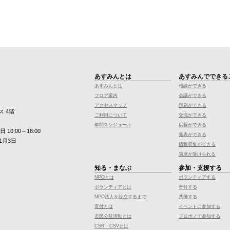
あすみんとは
あすみんでできる
あすみんとは
相談ができる
フロア案内
会議ができる
アクセスマップ
印刷ができる
ス 4階
ご利用について
交流ができる
年間スケジュール
広報ができる
10:00～18:00
発表ができる
1月3日
情報収集ができる
講座が受けられる
知る・まなぶ
参加・支援する
NPOとは
ボランティアする
ボランティアとは
寄付する
NPO法人を設立するまで
共働する
寄付とは
イベントに参加する
市民公益活動とは
プロボノで参加する
CSR・CSVとは