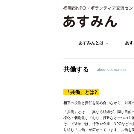
あすみんとは
あす
共働する
about cocreation
「共働」とは?
相互の役割と責任を認め合いながら、対等
「共働」とは、「異なる組織が、同じ目的
様化・個別化しており、行政など一つの主
そこで近年では、行政や企業、NPOなど
り組む「共働」が広がっています。共働を