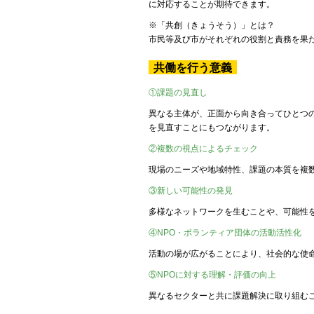
に対応することが期待できます。
※「共創（きょうそう）」とは？
市民等及び市がそれぞれの役割と責務を果
共働を行う意義
①課題の見直し
異なる主体が、正面から向き合ってひとつ
を見直すことにもつながります。
②複数の視点によるチェック
現場のニーズや地域特性、課題の本質を複
③新しい可能性の発見
多様なネットワークを生むことや、可能性
④NPO・ボランティア団体の活動活性化
活動の場が広がることにより、社会的な使命
⑤NPOに対する理解・評価の向上
異なるセクターと共に課題解決に取り組むこ