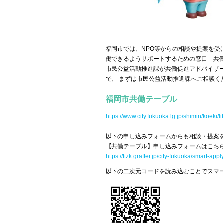
福岡市では、NPO等からの相談や提案を
働できるようサポートするための窓口「共
市民公益活動推進課が共働促進アドバイザ
で、 まずは市民公益活動推進課へご相談く
福岡市共働テーブル
https://www.city.fukuoka.lg.jp/shimin/koeki/l
以下の申し込みフォームからも相談・提案
【共働テーブル】申し込みフォームはこち
https://ttzk.graffer.jp/city-fukuoka/smart-a
以下の二次元コードを読み込むことでスマ