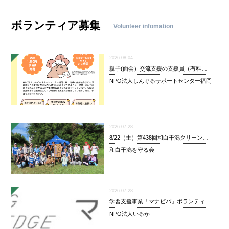
ボランティア募集
Volunteer infomation
2026.08.04
親子(面会）交流支援の支援員（有料ボランティア）を募集しています
NPO法人しんぐるサポートセンター福岡
2026.07.28
8/22（土）第438回和白干潟クリーン作戦と自然観察参加者募集
和白干潟を守る会
2026.07.28
学習支援事業「マナビバ」ボランティア募集！
NPO法人いるか