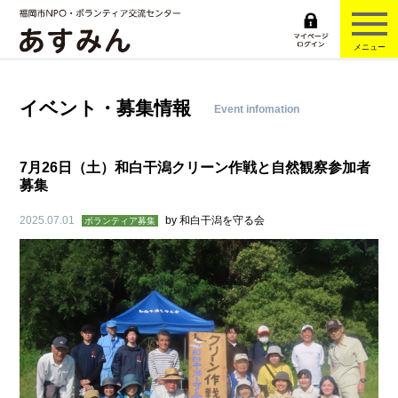
メニュー
イベント・募集情報
Event infomation
7月26日（土）和白干潟クリーン作戦と自然観察参加者
募集
2025.07.01
by
和白干潟を守る会
ボランティア募集