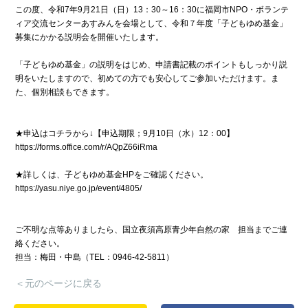
この度、令和7年9月21日（日）13：30～16：30に福岡市NPO・ボランテ
ィア交流センターあすみんを会場として、令和７年度「子どもゆめ基金」
募集にかかる説明会を開催いたします。
「子どもゆめ基金」の説明をはじめ、申請書記載のポイントもしっかり説
明をいたしますので、初めての方でも安心してご参加いただけます。ま
た、個別相談もできます。
★申込はコチラから↓【申込期限；9月10日（水）12：00】
https://forms.office.com/r/AQpZ66iRma
★詳しくは、子どもゆめ基金HPをご確認ください。
https://yasu.niye.go.jp/event/4805/
ご不明な点等ありましたら、国立夜須高原青少年自然の家 担当までご連
絡ください。
担当：梅田・中島（TEL：0946-42-5811）
＜元のページに戻る