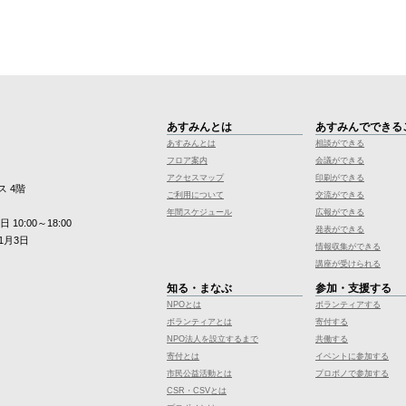
あすみんとは
あすみんでできる
あすみんとは
相談ができる
フロア案内
会議ができる
アクセスマップ
印刷ができる
ス 4階
ご利用について
交流ができる
年間スケジュール
広報ができる
10:00～18:00
発表ができる
1月3日
情報収集ができる
講座が受けられる
知る・まなぶ
参加・支援する
NPOとは
ボランティアする
ボランティアとは
寄付する
NPO法人を設立するまで
共働する
寄付とは
イベントに参加する
市民公益活動とは
プロボノで参加する
CSR・CSVとは