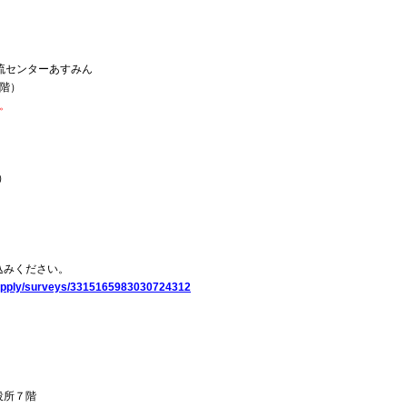
流センターあすみん
4階）
。
）
込みください。
rt-apply/surveys/3315165983030724312
役所７階