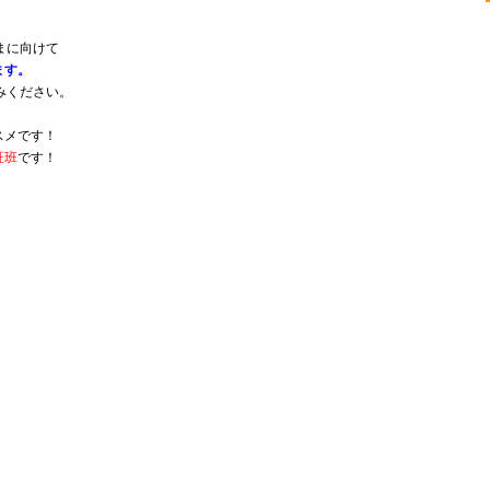
まに向けて
ます。
みください。
スメです！
証班
です！