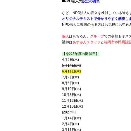
■NPO法人の
設立の流れ
など、NPO法人の設立を検討している皆さ
オリジナルテキストで分かりやすく解説し
NPO法人に興味のある方はお気軽にお申込
個人
はもちろん、
グループ
での参加もオス
講師は
あすみんスタッフ
と
福岡市市民局認
【令和8年度の開催日】
4月9日(木)
5月14日(木)
6月11日(木)
7月9日(木)
8月6日(木)
9月10日(木)
10月8日(木)
11月12日(木)
12月10日(木)
[2027年]
1月14日(木)
2月4日(木)
3月11日(木)