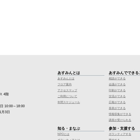
あすみんとは
あすみんでできる
あすみんとは
相談ができる
フロア案内
会議ができる
アクセスマップ
印刷ができる
ス 4階
ご利用について
交流ができる
年間スケジュール
広報ができる
10:00～18:00
発表ができる
1月3日
情報収集ができる
講座が受けられる
知る・まなぶ
参加・支援する
NPOとは
ボランティアする