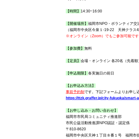
【時間】
14:30~16:00
【開催場所】
福岡市NPO・ボランティア交
（福岡市中央区今泉１-19-22 天神クラス
※オンライン（Zoom）でもご参加可能です
【参加費】
無料
【定員】
会場・オンライン 各20名（先着順
【申込期限】
各実施日の前日
【お申込み方法】
事前予約制
です。下記フォームよりお申し
https://ttzk.graffer.jp/city-fukuoka/sma
【お申し込み・お問い合わせ】
福岡市市民局コミュニティ推進部
市民公益活動推進課NPO認証・認定係
〒
810-8620
福岡市中央区天神１丁目８番１号 福岡市