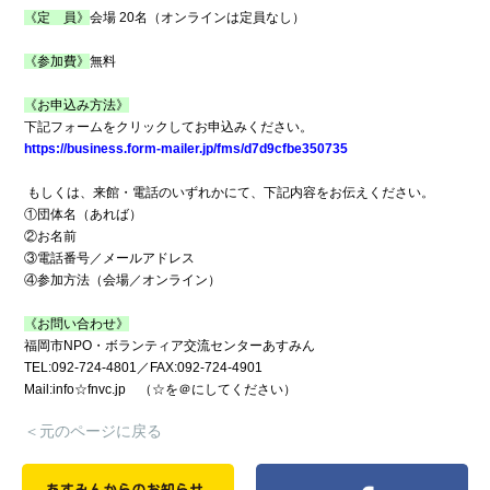
《定 員》
会場 20名（オンラインは定員なし）
《参加費》
無料
《お申込み方法》
下記フォームをクリックしてお申込みください。
https://business.form-mailer.jp/fms/d7d9cfbe350735
もしくは、来館・電話のいずれかにて、下記内容をお伝えください。
①団体名（あれば）
②お名前
③電話番号／メールアドレス
④参加方法（会場／オンライン）
《お問い合わせ》
福岡市NPO・ボランティア交流センターあすみん
TEL:092-724-4801／FAX:092-724-4901
Mail:info☆fnvc.jp （☆を＠にしてください）
＜元のページに戻る