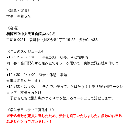
《対象・定員》
学生・先着５名
《会場》
福岡市立中央児童会館あいくる
〒810-0021 福岡市中央区今泉1丁目19-22 天神CLASS
《当日のスケジュール》
●10：15～12：30 「事前説明・研修」＋会場準備
内 容：当日配布する組み立てキットを用いて、実際に飛行機を作りま
す。
●12：30～14：00 昼食・休憩・準備
食事は用意いたします。
●14：00～17：00 「学んで、作って、とばそう！手作り飛行機ワークシ
ョップ」本番＋片付け
子どもたちに飛行機のつくり方を教えるコーチとして活動します。
《学生ボランティア募集中！》
※
申込者数が定員に達したため、受付を終了いたしました。多数のお申込
みありがとうございました！