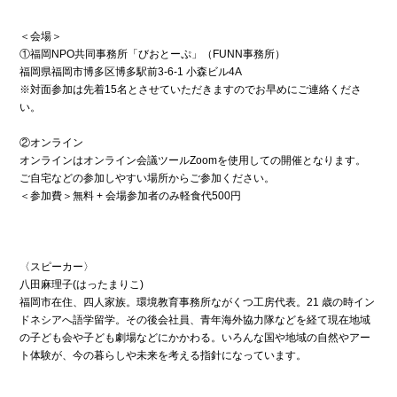
＜会場＞
①福岡NPO共同事務所「びおとーぷ」（FUNN事務所）
福岡県福岡市博多区博多駅前3-6-1 小森ビル4A
※対面参加は先着15名とさせていただきますのでお早めにご連絡くださ
い。
②オンライン
オンラインはオンライン会議ツールZoomを使用しての開催となります。
ご自宅などの参加しやすい場所からご参加ください。
＜参加費＞無料 + 会場参加者のみ軽食代500円
〈スピーカー〉
八田麻理子(はったまりこ)
福岡市在住、四人家族。環境教育事務所ながくつ工房代表。21 歳の時イン
ドネシアへ語学留学。その後会社員、青年海外協力隊などを経て現在地域
の子ども会や子ども劇場などにかかわる。いろんな国や地域の自然やアー
ト体験が、今の暮らしや未来を考える指針になっています。